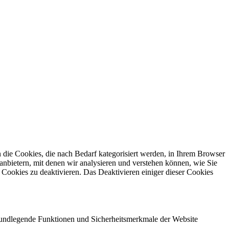
die Cookies, die nach Bedarf kategorisiert werden, in Ihrem Browser
anbietern, mit denen wir analysieren und verstehen können, wie Sie
Cookies zu deaktivieren. Das Deaktivieren einiger dieser Cookies
grundlegende Funktionen und Sicherheitsmerkmale der Website