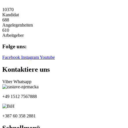
10370
Kandidat
688
Angelegenheiten
610
Arbeitgeber
Folge uns:
Facebook
Instagram
Youtube
Kontaktiere uns
Viber
Whatsapp
+49 1512 7567888
+387 60 358 2881