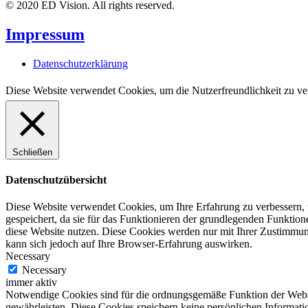
© 2020 ED Vision. All rights reserved.
Impressum
Datenschutzerklärung
Diese Website verwendet Cookies, um die Nutzerfreundlichkeit zu ve
Schließen
Datenschutzübersicht
Diese Website verwendet Cookies, um Ihre Erfahrung zu verbessern, 
gespeichert, da sie für das Funktionieren der grundlegenden Funktio
diese Website nutzen. Diese Cookies werden nur mit Ihrer Zustimmung
kann sich jedoch auf Ihre Browser-Erfahrung auswirken.
Necessary
Necessary
immer aktiv
Notwendige Cookies sind für die ordnungsgemäße Funktion der Websit
gewährleisten. Diese Cookies speichern keine persönlichen Informati