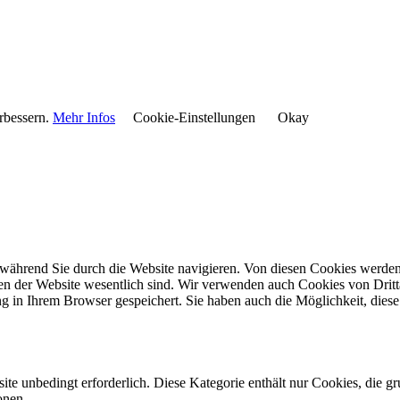
rbessern.
Mehr Infos
Cookie-Einstellungen
Okay
während Sie durch die Website navigieren. Von diesen Cookies werden 
nen der Website wesentlich sind. Wir verwenden auch Cookies von Dritt
 in Ihrem Browser gespeichert. Sie haben auch die Möglichkeit, diese 
e unbedingt erforderlich. Diese Kategorie enthält nur Cookies, die 
onen.