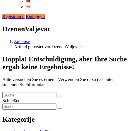
Registrieren
Einloggen
DzenanValjevac
Zuhause
Artikel gepostet vonDzenanValjevac
Hoppla!
Entschuldigung, aber Ihre Suche
ergab keine Ergebnisse!
Bitte versuchen Sie es erneut. Verwenden Sie dazu das unten
stehende Suchformular.
Schließen
Kategorije