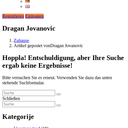
Registrieren
Einloggen
Dragan Jovanovic
Zuhause
Artikel gepostet vonDragan Jovanovic
Hoppla!
Entschuldigung, aber Ihre Suche
ergab keine Ergebnisse!
Bitte versuchen Sie es erneut. Verwenden Sie dazu das unten
stehende Suchformular.
Schließen
Kategorije