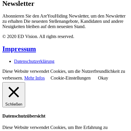
Newsletter
Abonnieren Sie den AreYouHiding Newsletter, um den Newsletter
zu erhalten Die neuesten Stellenangebote, Kandidaten und andere
Neuigkeiten bleiben auf dem neuesten Stand.
© 2020 ED Vision. All rights reserved.
Impressum
Datenschutzerklärung
Diese Website verwendet Cookies, um die Nutzerfreundlichkeit zu
verbessern.
Mehr Infos
Cookie-Einstellungen
Okay
Schließen
Datenschutzübersicht
Diese Website verwendet Cookies, um Ihre Erfahrung zu