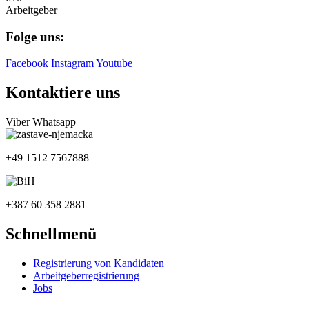
Arbeitgeber
Folge uns:
Facebook
Instagram
Youtube
Kontaktiere uns
Viber
Whatsapp
+49 1512 7567888
+387 60 358 2881
Schnellmenü
Registrierung von Kandidaten
Arbeitgeberregistrierung
Jobs