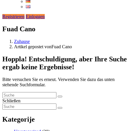
Registrieren
Einloggen
Fuad Cano
Zuhause
Artikel gepostet vonFuad Cano
Hoppla!
Entschuldigung, aber Ihre Suche
ergab keine Ergebnisse!
Bitte versuchen Sie es erneut. Verwenden Sie dazu das unten
stehende Suchformular.
Schließen
Kategorije