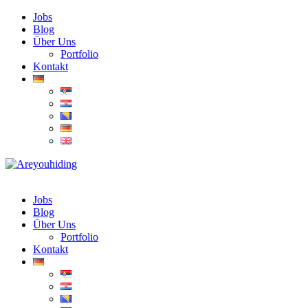
Jobs
Blog
Über Uns
Portfolio
Kontakt
Jobs
Blog
Über Uns
Portfolio
Kontakt