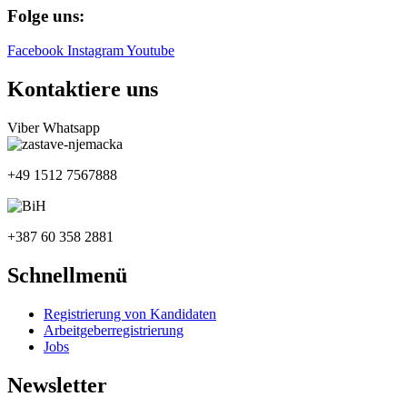
Folge uns:
Facebook
Instagram
Youtube
Kontaktiere uns
Viber
Whatsapp
+49 1512 7567888
+387 60 358 2881
Schnellmenü
Registrierung von Kandidaten
Arbeitgeberregistrierung
Jobs
Newsletter