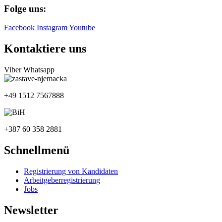
Folge uns:
Facebook
Instagram
Youtube
Kontaktiere uns
Viber
Whatsapp
+49 1512 7567888
+387 60 358 2881
Schnellmenü
Registrierung von Kandidaten
Arbeitgeberregistrierung
Jobs
Newsletter