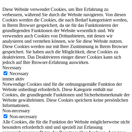
Diese Website verwendet Cookies, um Ihre Erfahrung zu
verbessern, während Sie durch die Website navigieren. Von diesen
Cookies werden die Cookies, die nach Bedarf kategorisiert werden,
in Ihrem Browser gespeichert, da sie für das Funktionieren der
grundlegenden Funktionen der Website wesentlich sind. Wir
verwenden auch Cookies von Drittanbietern, mit denen wir
analysieren und verstehen können, wie Sie diese Website nutzen.
Diese Cookies werden nur mit Ihrer Zustimmung in Ihrem Browser
gespeichert. Sie haben auch die Möglichkeit, diese Cookies zu
deaktivieren. Das Deaktivieren einiger dieser Cookies kann sich
jedoch auf Ihre Browser-Erfahrung auswirken.
Necessary
Necessary
immer aktiv
Notwendige Cookies sind für die ordnungsgemäße Funktion der
Website unbedingt erforderlich. Diese Kategorie enthält nur
Cookies, die grundlegende Funktionen und Sicherheitsmerkmale der
Website gewährleisten. Diese Cookies speichern keine persönlichen
Informationen.
Non-necessary
Non-necessary
Alle Cookies, die für die Funktion der Website möglicherweise nicht
besonders erforderlich sind und speziell zur Erfassung