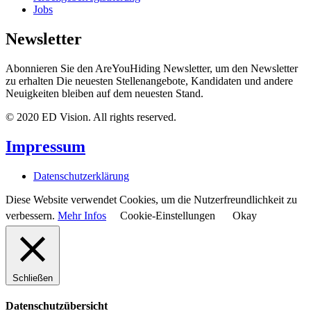
Jobs
Newsletter
Abonnieren Sie den AreYouHiding Newsletter, um den Newsletter
zu erhalten Die neuesten Stellenangebote, Kandidaten und andere
Neuigkeiten bleiben auf dem neuesten Stand.
© 2020 ED Vision. All rights reserved.
Impressum
Datenschutzerklärung
Diese Website verwendet Cookies, um die Nutzerfreundlichkeit zu
verbessern.
Mehr Infos
Cookie-Einstellungen
Okay
Schließen
Datenschutzübersicht