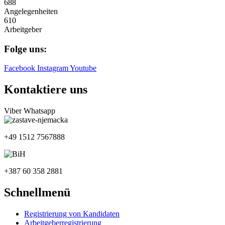
688
Angelegenheiten
610
Arbeitgeber
Folge uns:
Facebook
Instagram
Youtube
Kontaktiere uns
Viber
Whatsapp
+49 1512 7567888
+387 60 358 2881
Schnellmenü
Registrierung von Kandidaten
Arbeitgeberregistrierung