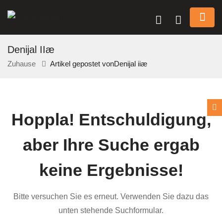
Denijal iiæ
Zuhause
Artikel gepostet vonDenijal iiæ
n submenu (Über Uns)
Hoppla!
Entschuldigung,
n submenu
aber Ihre Suche ergab
keine Ergebnisse!
Bitte versuchen Sie es erneut. Verwenden Sie dazu das
unten stehende Suchformular.