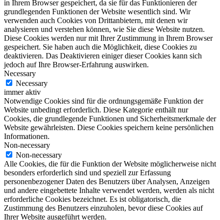
in Ihrem Browser gespeichert, da sie für das Funktionieren der
grundlegenden Funktionen der Website wesentlich sind. Wir
verwenden auch Cookies von Drittanbietern, mit denen wir
analysieren und verstehen können, wie Sie diese Website nutzen.
Diese Cookies werden nur mit Ihrer Zustimmung in Ihrem Browser
gespeichert. Sie haben auch die Möglichkeit, diese Cookies zu
deaktivieren. Das Deaktivieren einiger dieser Cookies kann sich
jedoch auf Ihre Browser-Erfahrung auswirken.
Necessary
Necessary
immer aktiv
Notwendige Cookies sind für die ordnungsgemäße Funktion der
Website unbedingt erforderlich. Diese Kategorie enthält nur
Cookies, die grundlegende Funktionen und Sicherheitsmerkmale der
Website gewährleisten. Diese Cookies speichern keine persönlichen
Informationen.
Non-necessary
Non-necessary
Alle Cookies, die für die Funktion der Website möglicherweise nicht
besonders erforderlich sind und speziell zur Erfassung
personenbezogener Daten des Benutzers über Analysen, Anzeigen
und andere eingebettete Inhalte verwendet werden, werden als nicht
erforderliche Cookies bezeichnet. Es ist obligatorisch, die
Zustimmung des Benutzers einzuholen, bevor diese Cookies auf
Ihrer Website ausgeführt werden.