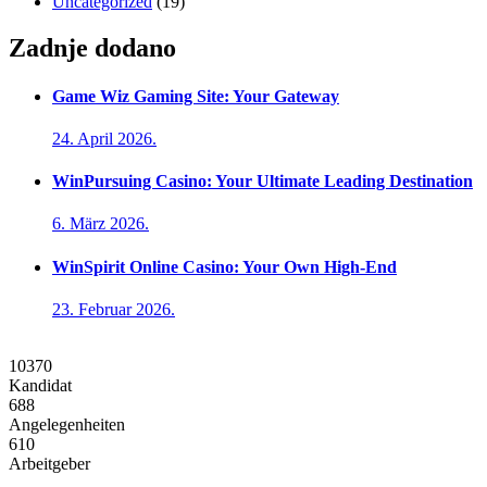
Uncategorized
(19)
Zadnje dodano
Game Wiz Gaming Site: Your Gateway
24. April 2026.
WinPursuing Casino: Your Ultimate Leading Destination
6. März 2026.
WinSpirit Online Casino: Your Own High-End
23. Februar 2026.
10370
Kandidat
688
Angelegenheiten
610
Arbeitgeber