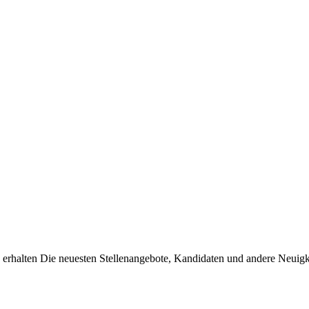
erhalten Die neuesten Stellenangebote, Kandidaten und andere Neuigke