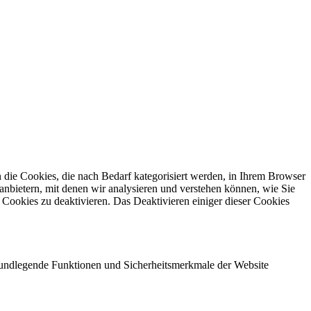
die Cookies, die nach Bedarf kategorisiert werden, in Ihrem Browser
anbietern, mit denen wir analysieren und verstehen können, wie Sie
Cookies zu deaktivieren. Das Deaktivieren einiger dieser Cookies
grundlegende Funktionen und Sicherheitsmerkmale der Website