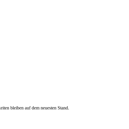
iten bleiben auf dem neuesten Stand.