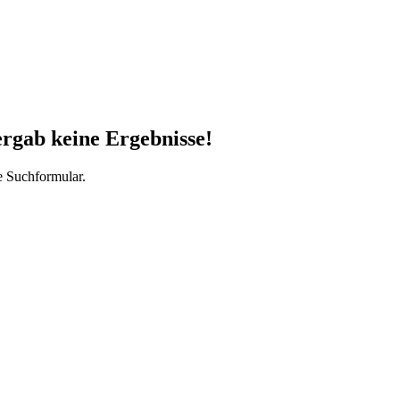
ergab keine Ergebnisse!
e Suchformular.