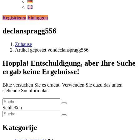
Registrieren
Einloggen
declanspragg556
Zuhause
Artikel gepostet vondeclanspragg556
Hoppla!
Entschuldigung, aber Ihre Suche
ergab keine Ergebnisse!
Bitte versuchen Sie es erneut. Verwenden Sie dazu das unten
stehende Suchformular.
Schließen
Kategorije