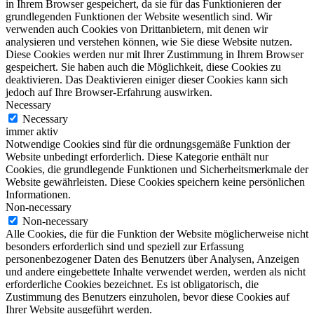
in Ihrem Browser gespeichert, da sie für das Funktionieren der
grundlegenden Funktionen der Website wesentlich sind. Wir
verwenden auch Cookies von Drittanbietern, mit denen wir
analysieren und verstehen können, wie Sie diese Website nutzen.
Diese Cookies werden nur mit Ihrer Zustimmung in Ihrem Browser
gespeichert. Sie haben auch die Möglichkeit, diese Cookies zu
deaktivieren. Das Deaktivieren einiger dieser Cookies kann sich
jedoch auf Ihre Browser-Erfahrung auswirken.
Necessary
Necessary
immer aktiv
Notwendige Cookies sind für die ordnungsgemäße Funktion der
Website unbedingt erforderlich. Diese Kategorie enthält nur
Cookies, die grundlegende Funktionen und Sicherheitsmerkmale der
Website gewährleisten. Diese Cookies speichern keine persönlichen
Informationen.
Non-necessary
Non-necessary
Alle Cookies, die für die Funktion der Website möglicherweise nicht
besonders erforderlich sind und speziell zur Erfassung
personenbezogener Daten des Benutzers über Analysen, Anzeigen
und andere eingebettete Inhalte verwendet werden, werden als nicht
erforderliche Cookies bezeichnet. Es ist obligatorisch, die
Zustimmung des Benutzers einzuholen, bevor diese Cookies auf
Ihrer Website ausgeführt werden.