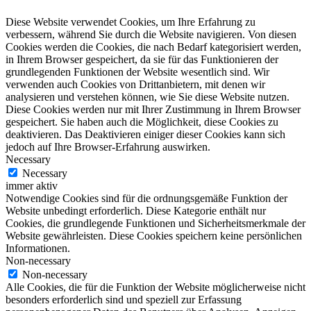
Diese Website verwendet Cookies, um Ihre Erfahrung zu
verbessern, während Sie durch die Website navigieren. Von diesen
Cookies werden die Cookies, die nach Bedarf kategorisiert werden,
in Ihrem Browser gespeichert, da sie für das Funktionieren der
grundlegenden Funktionen der Website wesentlich sind. Wir
verwenden auch Cookies von Drittanbietern, mit denen wir
analysieren und verstehen können, wie Sie diese Website nutzen.
Diese Cookies werden nur mit Ihrer Zustimmung in Ihrem Browser
gespeichert. Sie haben auch die Möglichkeit, diese Cookies zu
deaktivieren. Das Deaktivieren einiger dieser Cookies kann sich
jedoch auf Ihre Browser-Erfahrung auswirken.
Necessary
Necessary
immer aktiv
Notwendige Cookies sind für die ordnungsgemäße Funktion der
Website unbedingt erforderlich. Diese Kategorie enthält nur
Cookies, die grundlegende Funktionen und Sicherheitsmerkmale der
Website gewährleisten. Diese Cookies speichern keine persönlichen
Informationen.
Non-necessary
Non-necessary
Alle Cookies, die für die Funktion der Website möglicherweise nicht
besonders erforderlich sind und speziell zur Erfassung