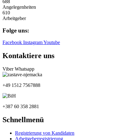
688
Angelegenheiten
610
Arbeitgeber
Folge uns:
Facebook
Instagram
Youtube
Kontaktiere uns
Viber
Whatsapp
+49 1512 7567888
+387 60 358 2881
Schnellmenü
Registrierung von Kandidaten
Arbeitgeberregistrierung