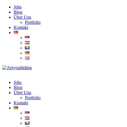
Jobs
Blog
Über Uns
Portfolio
Kontakt
Jobs
Blog
Über Uns
Portfolio
Kontakt