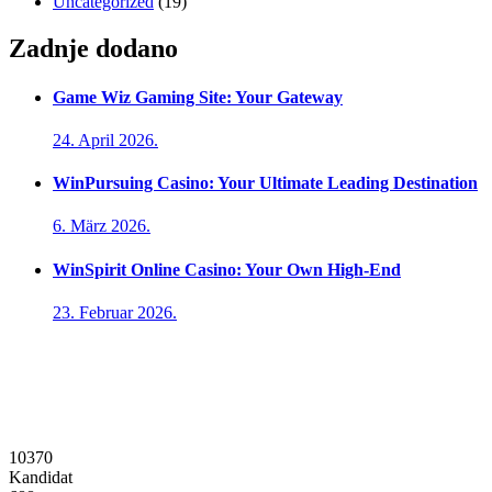
Uncategorized
(19)
Zadnje dodano
Game Wiz Gaming Site: Your Gateway
24. April 2026.
WinPursuing Casino: Your Ultimate Leading Destination
6. März 2026.
WinSpirit Online Casino: Your Own High-End
23. Februar 2026.
10370
Kandidat