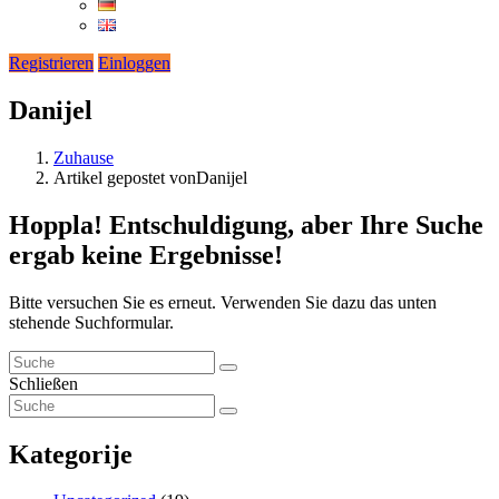
Registrieren
Einloggen
Danijel
Zuhause
Artikel gepostet vonDanijel
Hoppla!
Entschuldigung, aber Ihre Suche
ergab keine Ergebnisse!
Bitte versuchen Sie es erneut. Verwenden Sie dazu das unten
stehende Suchformular.
Schließen
Kategorije