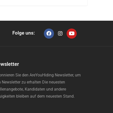
Folge uns:
wsletter
nnieren Sie den AreYouHiding Newsletter, um
 Newsletter zu erhalten Die neuesten
llenangebote, Kandidaten und andere
igkeiten bleiben auf dem neuesten Stand.