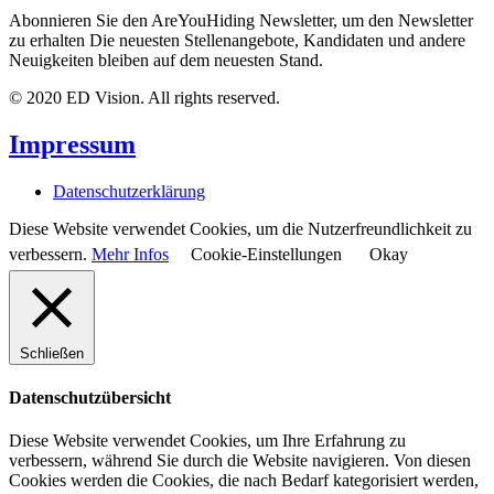
Abonnieren Sie den AreYouHiding Newsletter, um den Newsletter
zu erhalten Die neuesten Stellenangebote, Kandidaten und andere
Neuigkeiten bleiben auf dem neuesten Stand.
© 2020 ED Vision. All rights reserved.
Impressum
Datenschutzerklärung
Diese Website verwendet Cookies, um die Nutzerfreundlichkeit zu
verbessern.
Mehr Infos
Cookie-Einstellungen
Okay
Schließen
Datenschutzübersicht
Diese Website verwendet Cookies, um Ihre Erfahrung zu
verbessern, während Sie durch die Website navigieren. Von diesen
Cookies werden die Cookies, die nach Bedarf kategorisiert werden,