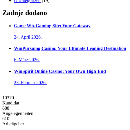
Uncategorized
(19)
Zadnje dodano
Game Wiz Gaming Site: Your Gateway
24. April 2026.
WinPursuing Casino: Your Ultimate Leading Destination
6. März 2026.
WinSpirit Online Casino: Your Own High-End
23. Februar 2026.
10370
Kandidat
688
Angelegenheiten
610
Arbeitgeber