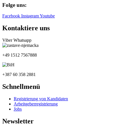
Folge uns:
Facebook
Instagram
Youtube
Kontaktiere uns
Viber
Whatsapp
+49 1512 7567888
+387 60 358 2881
Schnellmenü
Registrierung von Kandidaten
Arbeitgeberregistrierung
Jobs
Newsletter