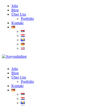
Jobs
Blog
Über Uns
Portfolio
Kontakt
Jobs
Blog
Über Uns
Portfolio
Kontakt