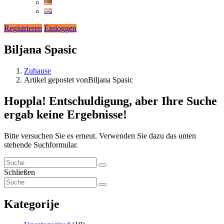
Registrieren
Einloggen
Biljana Spasic
Zuhause
Artikel gepostet vonBiljana Spasic
Hoppla!
Entschuldigung, aber Ihre Suche
ergab keine Ergebnisse!
Bitte versuchen Sie es erneut. Verwenden Sie dazu das unten
stehende Suchformular.
Schließen
Kategorije