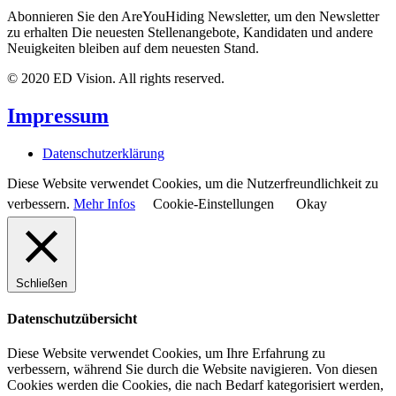
Abonnieren Sie den AreYouHiding Newsletter, um den Newsletter
zu erhalten Die neuesten Stellenangebote, Kandidaten und andere
Neuigkeiten bleiben auf dem neuesten Stand.
© 2020 ED Vision. All rights reserved.
Impressum
Datenschutzerklärung
Diese Website verwendet Cookies, um die Nutzerfreundlichkeit zu
verbessern.
Mehr Infos
Cookie-Einstellungen
Okay
Schließen
Datenschutzübersicht
Diese Website verwendet Cookies, um Ihre Erfahrung zu
verbessern, während Sie durch die Website navigieren. Von diesen
Cookies werden die Cookies, die nach Bedarf kategorisiert werden,