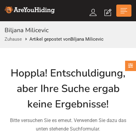
Biljana Milicevic
Zuhause
Artikel gepostet vonBiljana Milicevic
n submenu (Über Uns)
Hoppla!
Entschuldigung,
n submenu
aber Ihre Suche ergab
keine Ergebnisse!
Bitte versuchen Sie es erneut. Verwenden Sie dazu das
unten stehende Suchformular.