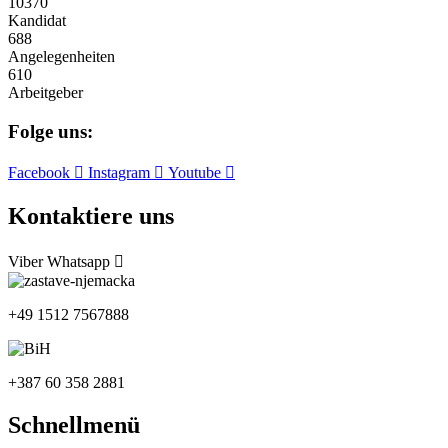
10370
Kandidat
688
Angelegenheiten
610
Arbeitgeber
Folge uns:
Facebook
Instagram
Youtube
Kontaktiere uns
Viber
Whatsapp
+49 1512 7567888
+387 60 358 2881
Schnellmenü