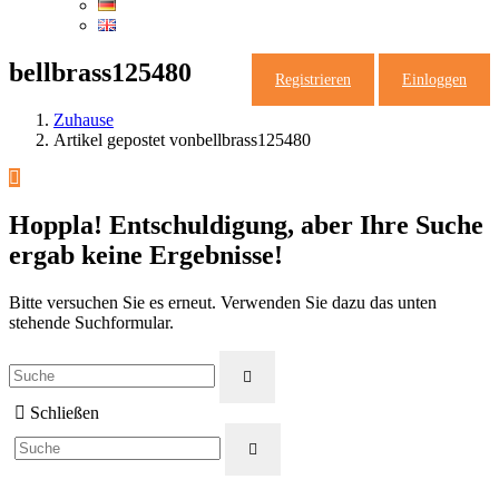
bellbrass125480
Registrieren
Einloggen
Zuhause
Artikel gepostet vonbellbrass125480
Hoppla!
Entschuldigung, aber Ihre Suche
ergab keine Ergebnisse!
Bitte versuchen Sie es erneut. Verwenden Sie dazu das unten
stehende Suchformular.
Schließen