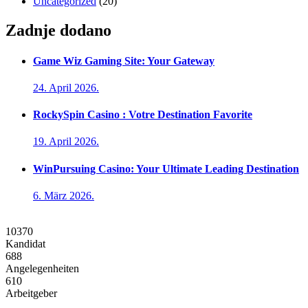
Uncategorized
(20)
Zadnje dodano
Game Wiz Gaming Site: Your Gateway
24. April 2026.
RockySpin Casino : Votre Destination Favorite
19. April 2026.
WinPursuing Casino: Your Ultimate Leading Destination
6. März 2026.
10370
Kandidat
688
Angelegenheiten
610
Arbeitgeber