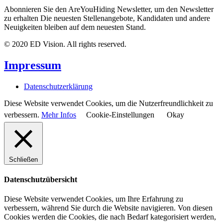
Abonnieren Sie den AreYouHiding Newsletter, um den Newsletter
zu erhalten Die neuesten Stellenangebote, Kandidaten und andere
Neuigkeiten bleiben auf dem neuesten Stand.
© 2020 ED Vision. All rights reserved.
Impressum
Datenschutzerklärung
Diese Website verwendet Cookies, um die Nutzerfreundlichkeit zu
verbessern.
Mehr Infos
Cookie-Einstellungen
Okay
Schließen
Datenschutzübersicht
Diese Website verwendet Cookies, um Ihre Erfahrung zu
verbessern, während Sie durch die Website navigieren. Von diesen
Cookies werden die Cookies, die nach Bedarf kategorisiert werden,