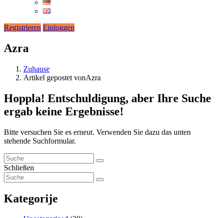
Registrieren
Einloggen
Azra
Zuhause
Artikel gepostet vonAzra
Hoppla!
Entschuldigung, aber Ihre Suche
ergab keine Ergebnisse!
Bitte versuchen Sie es erneut. Verwenden Sie dazu das unten
stehende Suchformular.
Schließen
Kategorije