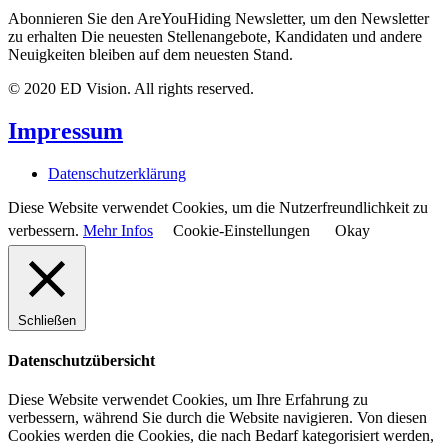
Abonnieren Sie den AreYouHiding Newsletter, um den Newsletter
zu erhalten Die neuesten Stellenangebote, Kandidaten und andere
Neuigkeiten bleiben auf dem neuesten Stand.
© 2020 ED Vision. All rights reserved.
Impressum
Datenschutzerklärung
Diese Website verwendet Cookies, um die Nutzerfreundlichkeit zu
verbessern.
Mehr Infos
Cookie-Einstellungen
Okay
Schließen
Datenschutzübersicht
Diese Website verwendet Cookies, um Ihre Erfahrung zu
verbessern, während Sie durch die Website navigieren. Von diesen
Cookies werden die Cookies, die nach Bedarf kategorisiert werden,