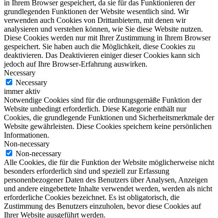
in Ihrem Browser gespeichert, da sie für das Funktionieren der
grundlegenden Funktionen der Website wesentlich sind. Wir
verwenden auch Cookies von Drittanbietern, mit denen wir
analysieren und verstehen können, wie Sie diese Website nutzen.
Diese Cookies werden nur mit Ihrer Zustimmung in Ihrem Browser
gespeichert. Sie haben auch die Möglichkeit, diese Cookies zu
deaktivieren. Das Deaktivieren einiger dieser Cookies kann sich
jedoch auf Ihre Browser-Erfahrung auswirken.
Necessary
Necessary
immer aktiv
Notwendige Cookies sind für die ordnungsgemäße Funktion der
Website unbedingt erforderlich. Diese Kategorie enthält nur
Cookies, die grundlegende Funktionen und Sicherheitsmerkmale der
Website gewährleisten. Diese Cookies speichern keine persönlichen
Informationen.
Non-necessary
Non-necessary
Alle Cookies, die für die Funktion der Website möglicherweise nicht
besonders erforderlich sind und speziell zur Erfassung
personenbezogener Daten des Benutzers über Analysen, Anzeigen
und andere eingebettete Inhalte verwendet werden, werden als nicht
erforderliche Cookies bezeichnet. Es ist obligatorisch, die
Zustimmung des Benutzers einzuholen, bevor diese Cookies auf
Ihrer Website ausgeführt werden.