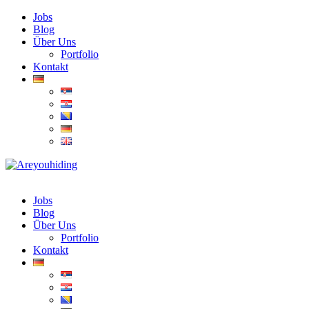
Jobs
Blog
Über Uns
Portfolio
Kontakt
Jobs
Blog
Über Uns
Portfolio
Kontakt