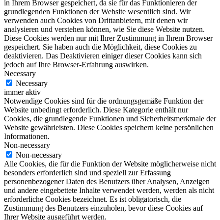
in Ihrem Browser gespeichert, da sie für das Funktionieren der
grundlegenden Funktionen der Website wesentlich sind. Wir
verwenden auch Cookies von Drittanbietern, mit denen wir
analysieren und verstehen können, wie Sie diese Website nutzen.
Diese Cookies werden nur mit Ihrer Zustimmung in Ihrem Browser
gespeichert. Sie haben auch die Möglichkeit, diese Cookies zu
deaktivieren. Das Deaktivieren einiger dieser Cookies kann sich
jedoch auf Ihre Browser-Erfahrung auswirken.
Necessary
Necessary
immer aktiv
Notwendige Cookies sind für die ordnungsgemäße Funktion der
Website unbedingt erforderlich. Diese Kategorie enthält nur
Cookies, die grundlegende Funktionen und Sicherheitsmerkmale der
Website gewährleisten. Diese Cookies speichern keine persönlichen
Informationen.
Non-necessary
Non-necessary
Alle Cookies, die für die Funktion der Website möglicherweise nicht
besonders erforderlich sind und speziell zur Erfassung
personenbezogener Daten des Benutzers über Analysen, Anzeigen
und andere eingebettete Inhalte verwendet werden, werden als nicht
erforderliche Cookies bezeichnet. Es ist obligatorisch, die
Zustimmung des Benutzers einzuholen, bevor diese Cookies auf
Ihrer Website ausgeführt werden.