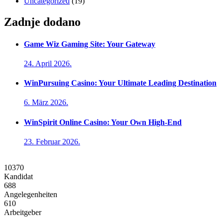
Uncategorized
(19)
Zadnje dodano
Game Wiz Gaming Site: Your Gateway
24. April 2026.
WinPursuing Casino: Your Ultimate Leading Destination
6. März 2026.
WinSpirit Online Casino: Your Own High-End
23. Februar 2026.
10370
Kandidat
688
Angelegenheiten
610
Arbeitgeber