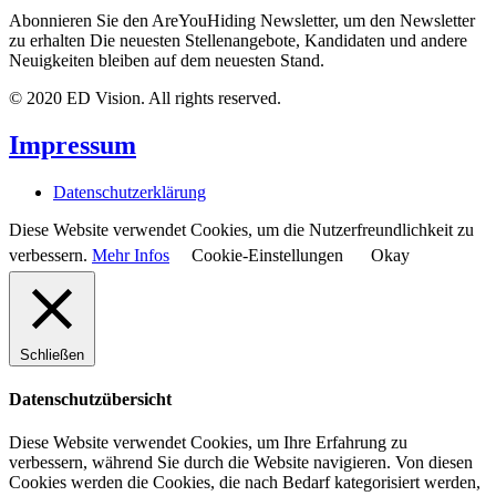
Abonnieren Sie den AreYouHiding Newsletter, um den Newsletter
zu erhalten Die neuesten Stellenangebote, Kandidaten und andere
Neuigkeiten bleiben auf dem neuesten Stand.
© 2020 ED Vision. All rights reserved.
Impressum
Datenschutzerklärung
Diese Website verwendet Cookies, um die Nutzerfreundlichkeit zu
verbessern.
Mehr Infos
Cookie-Einstellungen
Okay
Schließen
Datenschutzübersicht
Diese Website verwendet Cookies, um Ihre Erfahrung zu
verbessern, während Sie durch die Website navigieren. Von diesen
Cookies werden die Cookies, die nach Bedarf kategorisiert werden,