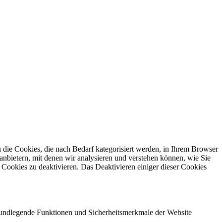
die Cookies, die nach Bedarf kategorisiert werden, in Ihrem Browser
anbietern, mit denen wir analysieren und verstehen können, wie Sie
Cookies zu deaktivieren. Das Deaktivieren einiger dieser Cookies
grundlegende Funktionen und Sicherheitsmerkmale der Website