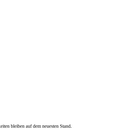
iten bleiben auf dem neuesten Stand.