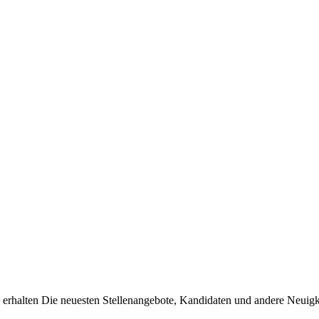
erhalten Die neuesten Stellenangebote, Kandidaten und andere Neuigke