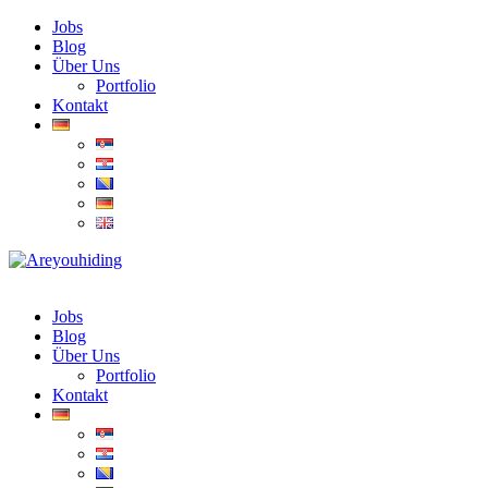
Jobs
Blog
Über Uns
Portfolio
Kontakt
Jobs
Blog
Über Uns
Portfolio
Kontakt