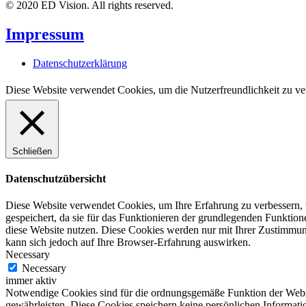
© 2020 ED Vision. All rights reserved.
Impressum
Datenschutzerklärung
Diese Website verwendet Cookies, um die Nutzerfreundlichkeit zu ve
Schließen
Datenschutzübersicht
Diese Website verwendet Cookies, um Ihre Erfahrung zu verbessern, 
gespeichert, da sie für das Funktionieren der grundlegenden Funktio
diese Website nutzen. Diese Cookies werden nur mit Ihrer Zustimmung
kann sich jedoch auf Ihre Browser-Erfahrung auswirken.
Necessary
Necessary
immer aktiv
Notwendige Cookies sind für die ordnungsgemäße Funktion der Websit
gewährleisten. Diese Cookies speichern keine persönlichen Informati