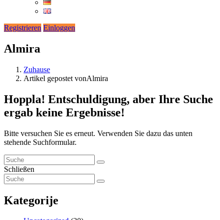
Registrieren
Einloggen
Almira
Zuhause
Artikel gepostet vonAlmira
Hoppla!
Entschuldigung, aber Ihre Suche
ergab keine Ergebnisse!
Bitte versuchen Sie es erneut. Verwenden Sie dazu das unten
stehende Suchformular.
Schließen
Kategorije