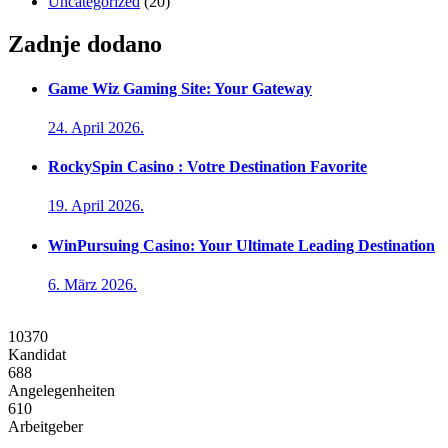
Uncategorized
(20)
Zadnje dodano
Game Wiz Gaming Site: Your Gateway
24. April 2026.
RockySpin Casino : Votre Destination Favorite
19. April 2026.
WinPursuing Casino: Your Ultimate Leading Destination
6. März 2026.
10370
Kandidat
688
Angelegenheiten
610
Arbeitgeber