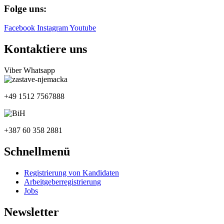
Folge uns:
Facebook
Instagram
Youtube
Kontaktiere uns
Viber
Whatsapp
+49 1512 7567888
+387 60 358 2881
Schnellmenü
Registrierung von Kandidaten
Arbeitgeberregistrierung
Jobs
Newsletter