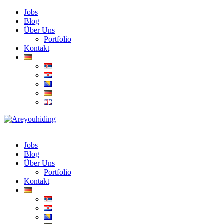
Jobs
Blog
Über Uns
Portfolio
Kontakt
Jobs
Blog
Über Uns
Portfolio
Kontakt