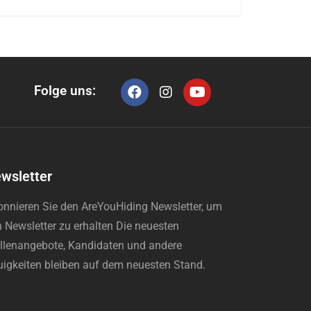
Folge uns:
wsletter
nnieren Sie den AreYouHiding Newsletter, um
 Newsletter zu erhalten Die neuesten
llenangebote, Kandidaten und andere
igkeiten bleiben auf dem neuesten Stand.