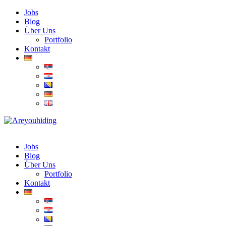
Jobs
Blog
Über Uns
Portfolio
Kontakt
Jobs
Blog
Über Uns
Portfolio
Kontakt