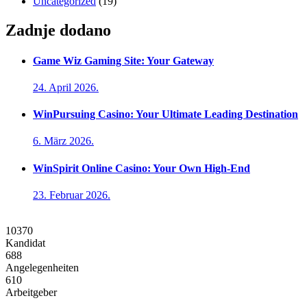
Uncategorized
(19)
Zadnje dodano
Game Wiz Gaming Site: Your Gateway
24. April 2026.
WinPursuing Casino: Your Ultimate Leading Destination
6. März 2026.
WinSpirit Online Casino: Your Own High-End
23. Februar 2026.
10370
Kandidat
688
Angelegenheiten
610
Arbeitgeber