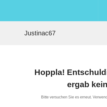
Justinac67
n submenu (Über Uns)
n submenu
Hoppla!
Entschuldi
ergab kei
Bitte versuchen Sie es erneut. Verwen