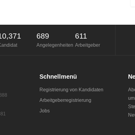
10,371
689
611
Kandidat
Angelegenheiten
Arbeitgeber
Schnellmenü
Ne
Registrierung von Kandidaten
Abo
888
um 
Arbeitgeberregistrierung
Ste
Jobs
881
Neu