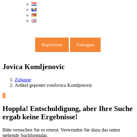
Registrieren
Einloggen
Jovica Komljenovic
Zuhause
Artikel gepostet vonJovica Komljenovic
Hoppla!
Entschuldigung, aber Ihre Suche
ergab keine Ergebnisse!
Bitte versuchen Sie es erneut. Verwenden Sie dazu das unten
stehende Suchformular.