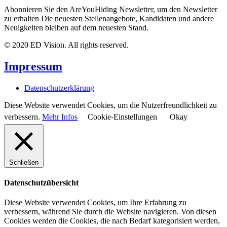
Abonnieren Sie den AreYouHiding Newsletter, um den Newsletter
zu erhalten Die neuesten Stellenangebote, Kandidaten und andere
Neuigkeiten bleiben auf dem neuesten Stand.
© 2020 ED Vision. All rights reserved.
Impressum
Datenschutzerklärung
Diese Website verwendet Cookies, um die Nutzerfreundlichkeit zu
verbessern.
Mehr Infos
Cookie-Einstellungen
Okay
Schließen
Datenschutzübersicht
Diese Website verwendet Cookies, um Ihre Erfahrung zu
verbessern, während Sie durch die Website navigieren. Von diesen
Cookies werden die Cookies, die nach Bedarf kategorisiert werden,