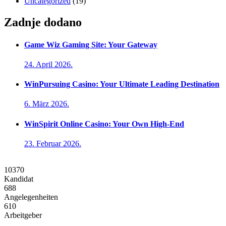
Uncategorized
(19)
Zadnje dodano
Game Wiz Gaming Site: Your Gateway
24. April 2026.
WinPursuing Casino: Your Ultimate Leading Destination
6. März 2026.
WinSpirit Online Casino: Your Own High-End
23. Februar 2026.
10370
Kandidat
688
Angelegenheiten
610
Arbeitgeber