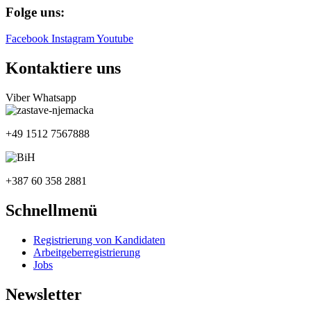
Folge uns:
Facebook
Instagram
Youtube
Kontaktiere uns
Viber
Whatsapp
+49 1512 7567888
+387 60 358 2881
Schnellmenü
Registrierung von Kandidaten
Arbeitgeberregistrierung
Jobs
Newsletter