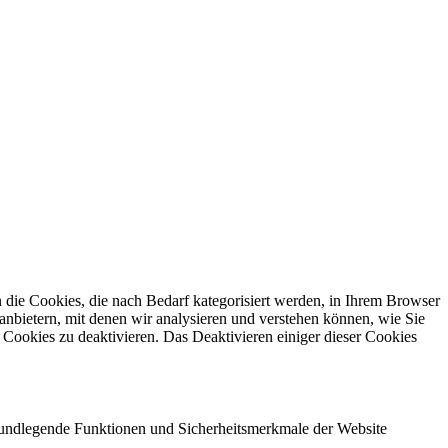
die Cookies, die nach Bedarf kategorisiert werden, in Ihrem Browser
anbietern, mit denen wir analysieren und verstehen können, wie Sie
Cookies zu deaktivieren. Das Deaktivieren einiger dieser Cookies
grundlegende Funktionen und Sicherheitsmerkmale der Website