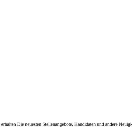
erhalten Die neuesten Stellenangebote, Kandidaten und andere Neuigke