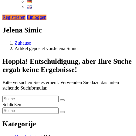
Registrieren
Einloggen
Jelena Simic
Zuhause
Artikel gepostet vonJelena Simic
Hoppla!
Entschuldigung, aber Ihre Suche
ergab keine Ergebnisse!
Bitte versuchen Sie es erneut. Verwenden Sie dazu das unten
stehende Suchformular.
Schließen
Kategorije