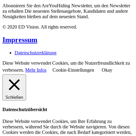
Abonnieren Sie den AreYouHiding Newsletter, um den Newsletter
zu erhalten Die neuesten Stellenangebote, Kandidaten und andere
Neuigkeiten bleiben auf dem neuesten Stand.
© 2020 ED Vision. All rights reserved.
Impressum
Datenschutzerklärung
Diese Website verwendet Cookies, um die Nutzerfreundlichkeit zu
verbessern.
Mehr Infos
Cookie-Einstellungen
Okay
Schließen
Datenschutzübersicht
Diese Website verwendet Cookies, um Ihre Erfahrung zu
verbessern, während Sie durch die Website navigieren. Von diesen
Cookies werden die Cookies, die nach Bedarf kategorisiert werden,