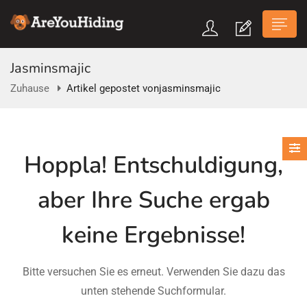
Jasminsmajic
Zuhause
Artikel gepostet vonjasminsmajic
n submenu (Über Uns)
Hoppla!
Entschuldigung,
n submenu
aber Ihre Suche ergab
keine Ergebnisse!
Bitte versuchen Sie es erneut. Verwenden Sie dazu das
unten stehende Suchformular.