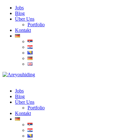
Jobs
Blog
Über Uns
Portfolio
Kontakt
Jobs
Blog
Über Uns
Portfolio
Kontakt