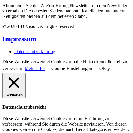
Abonnieren Sie den AreYouHiding Newsletter, um den Newsletter
zu erhalten Die neuesten Stellenangebote, Kandidaten und andere
Neuigkeiten bleiben auf dem neuesten Stand.
© 2020 ED Vision. All rights reserved.
Impressum
Datenschutzerklärung
Diese Website verwendet Cookies, um die Nutzerfreundlichkeit zu
verbessern.
Mehr Infos
Cookie-Einstellungen
Okay
Schließen
Datenschutzübersicht
Diese Website verwendet Cookies, um Ihre Erfahrung zu
verbessern, während Sie durch die Website navigieren. Von diesen
Cookies werden die Cookies, die nach Bedarf kategorisiert werden,