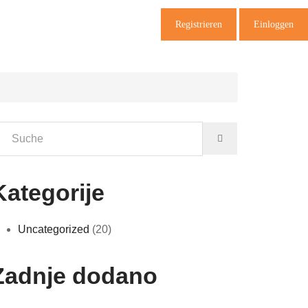
Registrieren
Einloggen
Kategorije
Uncategorized
(20)
Zadnje dodano