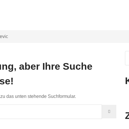
evic
ng, aber Ihre Suche
se!
azu das unten stehende Suchformular.