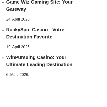
Game Wiz Gaming Site: Your
Gateway
24. April 2026.
RockySpin Casino : Votre
Destination Favorite
19. April 2026.
WinPursuing Casino: Your
Ultimate Leading Destination
6. März 2026.