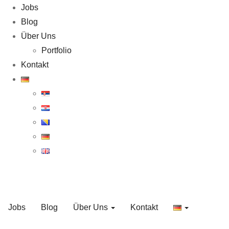
Jobs
Blog
Über Uns
Portfolio
Kontakt
Jobs
Blog
Über Uns
Kontakt