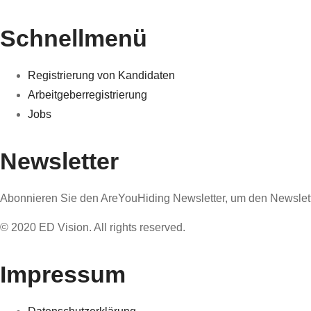
Schnellmenü
Registrierung von Kandidaten
Arbeitgeberregistrierung
Jobs
Newsletter
Abonnieren Sie den AreYouHiding Newsletter, um den Newslett
© 2020 ED Vision. All rights reserved.
Impressum