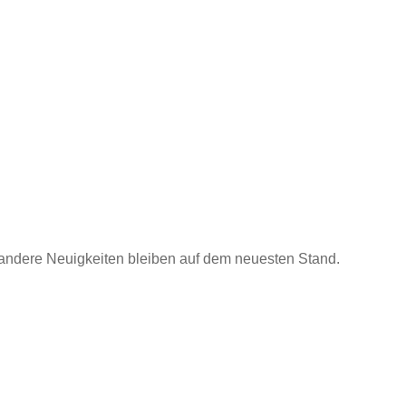
andere Neuigkeiten bleiben auf dem neuesten Stand.