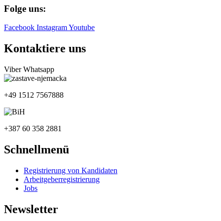
Folge uns:
Facebook
Instagram
Youtube
Kontaktiere uns
Viber
Whatsapp
+49 1512 7567888
+387 60 358 2881
Schnellmenü
Registrierung von Kandidaten
Arbeitgeberregistrierung
Jobs
Newsletter