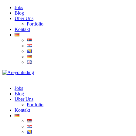
Jobs
Blog
Über Uns
Portfolio
Kontakt
Jobs
Blog
Über Uns
Portfolio
Kontakt