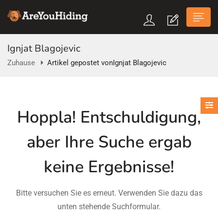
Ignjat Blagojevic
Zuhause
Artikel gepostet vonIgnjat Blagojevic
n submenu (Über Uns)
Hoppla!
Entschuldigung,
n submenu
aber Ihre Suche ergab
keine Ergebnisse!
Bitte versuchen Sie es erneut. Verwenden Sie dazu das
unten stehende Suchformular.