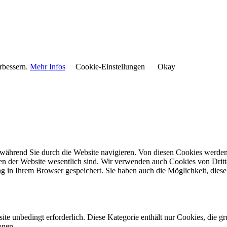
rbessern.
Mehr Infos
Cookie-Einstellungen
Okay
während Sie durch die Website navigieren. Von diesen Cookies werden 
nen der Website wesentlich sind. Wir verwenden auch Cookies von Dritt
 in Ihrem Browser gespeichert. Sie haben auch die Möglichkeit, diese 
e unbedingt erforderlich. Diese Kategorie enthält nur Cookies, die 
onen.