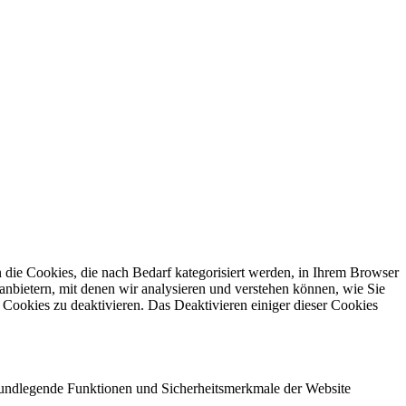
die Cookies, die nach Bedarf kategorisiert werden, in Ihrem Browser
anbietern, mit denen wir analysieren und verstehen können, wie Sie
Cookies zu deaktivieren. Das Deaktivieren einiger dieser Cookies
grundlegende Funktionen und Sicherheitsmerkmale der Website