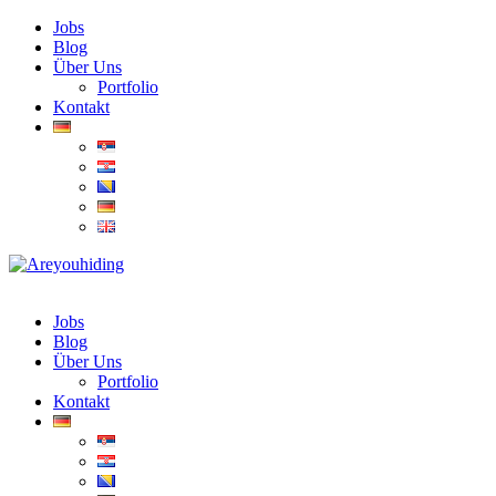
Jobs
Blog
Über Uns
Portfolio
Kontakt
Jobs
Blog
Über Uns
Portfolio
Kontakt