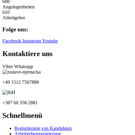
688
Angelegenheiten
610
Arbeitgeber
Folge uns:
Facebook
Instagram
Youtube
Kontaktiere uns
Viber
Whatsapp
+49 1512 7567888
+387 60 358 2881
Schnellmenü
Registrierung von Kandidaten
Arbeitgeberregistrierung