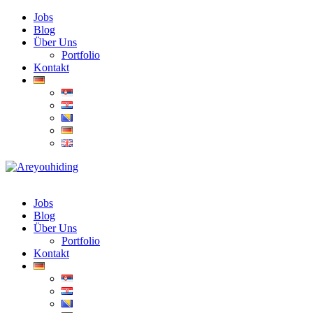
Jobs
Blog
Über Uns
Portfolio
Kontakt
Jobs
Blog
Über Uns
Portfolio
Kontakt