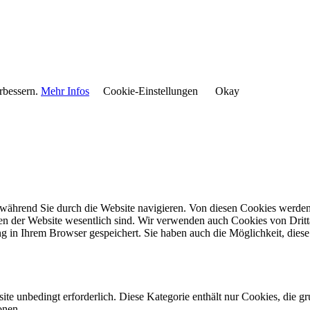
rbessern.
Mehr Infos
Cookie-Einstellungen
Okay
während Sie durch die Website navigieren. Von diesen Cookies werden 
nen der Website wesentlich sind. Wir verwenden auch Cookies von Dritt
 in Ihrem Browser gespeichert. Sie haben auch die Möglichkeit, diese 
e unbedingt erforderlich. Diese Kategorie enthält nur Cookies, die 
onen.