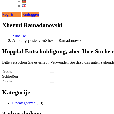
Registrieren
Einloggen
Xhezmi Ramadanovski
Zuhause
Artikel gepostet vonXhezmi Ramadanovski
Hoppla!
Entschuldigung, aber Ihre Suche 
Bitte versuchen Sie es erneut. Verwenden Sie dazu das unten stehend
Schließen
Kategorije
Uncategorized
(19)
Zadnje dodano