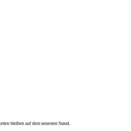
iten bleiben auf dem neuesten Stand.