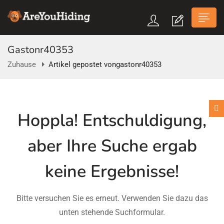
Gastonr40353
Zuhause
Artikel gepostet vongastonr40353
n submenu (Über Uns)
Hoppla!
Entschuldigung,
n submenu
aber Ihre Suche ergab
keine Ergebnisse!
Bitte versuchen Sie es erneut. Verwenden Sie dazu das
unten stehende Suchformular.