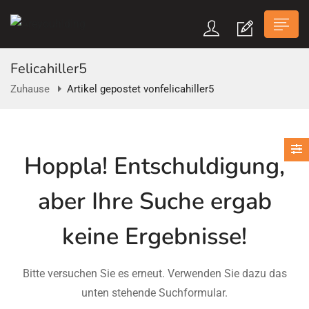
Felicahiller5
Zuhause
Artikel gepostet vonfelicahiller5
n submenu (Über Uns)
Hoppla!
Entschuldigung,
n submenu
aber Ihre Suche ergab
keine Ergebnisse!
Bitte versuchen Sie es erneut. Verwenden Sie dazu das
unten stehende Suchformular.