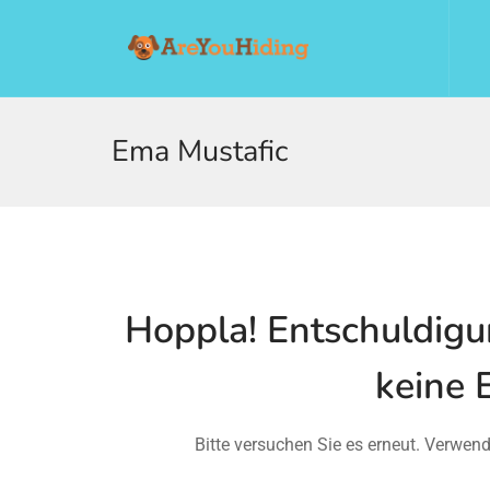
Ema Mustafic
n submenu (Über Uns)
n submenu
Hoppla!
Entschuldigun
keine 
Bitte versuchen Sie es erneut. Verwen