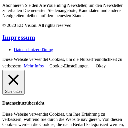
Abonnieren Sie den AreYouHiding Newsletter, um den Newsletter
zu erhalten Die neuesten Stellenangebote, Kandidaten und andere
Neuigkeiten bleiben auf dem neuesten Stand.
© 2020 ED Vision. All rights reserved.
Impressum
Datenschutzerklärung
Diese Website verwendet Cookies, um die Nutzerfreundlichkeit zu
verbessern.
Mehr Infos
Cookie-Einstellungen
Okay
Schließen
Datenschutzübersicht
Diese Website verwendet Cookies, um Ihre Erfahrung zu
verbessern, während Sie durch die Website navigieren. Von diesen
Cookies werden die Cookies, die nach Bedarf kategorisiert werden,