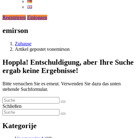
Registrieren
Einloggen
emirson
Zuhause
Artikel gepostet vonemirson
Hoppla!
Entschuldigung, aber Ihre Suche
ergab keine Ergebnisse!
Bitte versuchen Sie es erneut. Verwenden Sie dazu das unten
stehende Suchformular.
Schließen
Kategorije