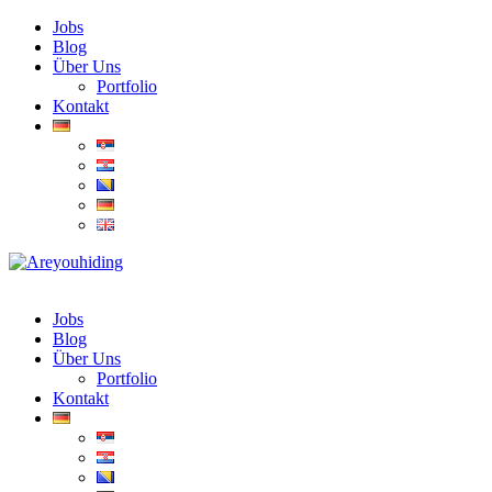
Jobs
Blog
Über Uns
Portfolio
Kontakt
Jobs
Blog
Über Uns
Portfolio
Kontakt