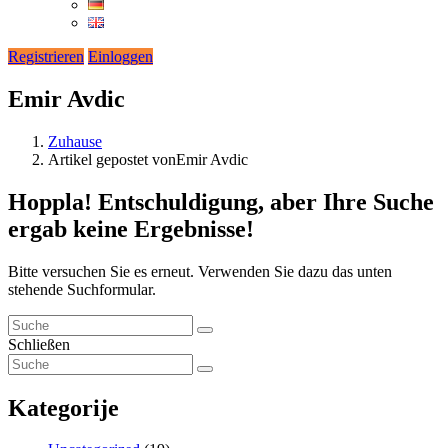
Registrieren
Einloggen
Emir Avdic
Zuhause
Artikel gepostet vonEmir Avdic
Hoppla!
Entschuldigung, aber Ihre Suche
ergab keine Ergebnisse!
Bitte versuchen Sie es erneut. Verwenden Sie dazu das unten
stehende Suchformular.
Schließen
Kategorije