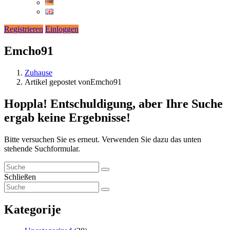
Registrieren
Einloggen
Emcho91
Zuhause
Artikel gepostet vonEmcho91
Hoppla!
Entschuldigung, aber Ihre Suche
ergab keine Ergebnisse!
Bitte versuchen Sie es erneut. Verwenden Sie dazu das unten
stehende Suchformular.
Schließen
Kategorije