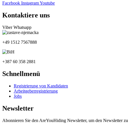
Facebook
Instagram
Youtube
Kontaktiere uns
Viber
Whatsapp
+49 1512 7567888
+387 60 358 2881
Schnellmenü
Registrierung von Kandidaten
Arbeitgeberregistrierung
Jobs
Newsletter
Abonnieren Sie den AreYouHiding Newsletter, um den Newsletter zu 