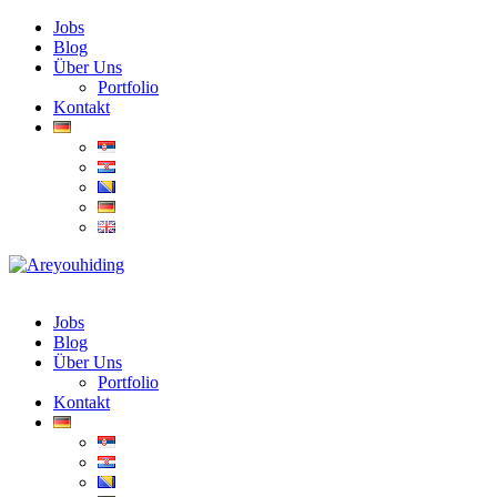
Jobs
Blog
Über Uns
Portfolio
Kontakt
Jobs
Blog
Über Uns
Portfolio
Kontakt