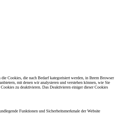
die Cookies, die nach Bedarf kategorisiert werden, in Ihrem Browser
anbietern, mit denen wir analysieren und verstehen können, wie Sie
Cookies zu deaktivieren. Das Deaktivieren einiger dieser Cookies
grundlegende Funktionen und Sicherheitsmerkmale der Website