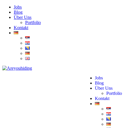
Jobs
Blog
Über Uns
Portfolio
Kontakt
Jobs
Blog
Über Uns
Portfolio
Kontakt