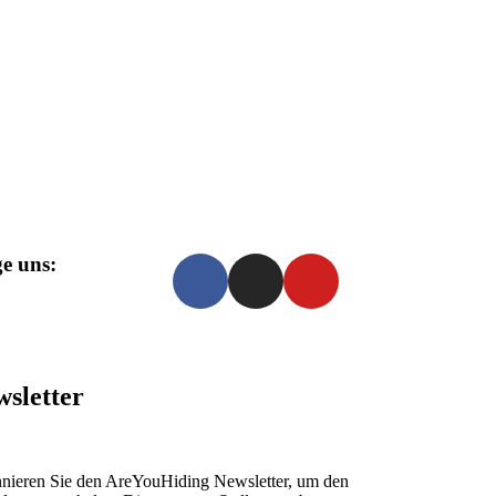
e uns:
sletter
nieren Sie den AreYouHiding Newsletter, um den