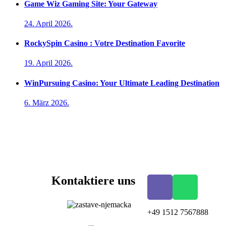
Game Wiz Gaming Site: Your Gateway
24. April 2026.
RockySpin Casino : Votre Destination Favorite
19. April 2026.
WinPursuing Casino: Your Ultimate Leading Destination
6. März 2026.
Kontaktiere uns
+49 1512 7567888