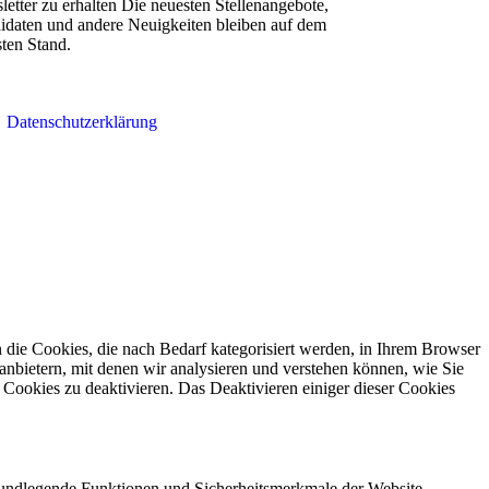
etter zu erhalten Die neuesten Stellenangebote,
daten und andere Neuigkeiten bleiben auf dem
ten Stand.
Datenschutzerklärung
die Cookies, die nach Bedarf kategorisiert werden, in Ihrem Browser
anbietern, mit denen wir analysieren und verstehen können, wie Sie
Cookies zu deaktivieren. Das Deaktivieren einiger dieser Cookies
grundlegende Funktionen und Sicherheitsmerkmale der Website