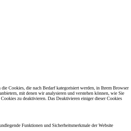
die Cookies, die nach Bedarf kategorisiert werden, in Ihrem Browser
anbietern, mit denen wir analysieren und verstehen können, wie Sie
Cookies zu deaktivieren. Das Deaktivieren einiger dieser Cookies
grundlegende Funktionen und Sicherheitsmerkmale der Website