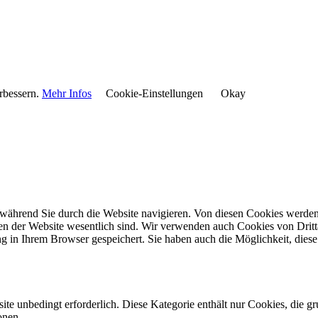
rbessern.
Mehr Infos
Cookie-Einstellungen
Okay
während Sie durch die Website navigieren. Von diesen Cookies werden 
nen der Website wesentlich sind. Wir verwenden auch Cookies von Dritt
 in Ihrem Browser gespeichert. Sie haben auch die Möglichkeit, diese 
e unbedingt erforderlich. Diese Kategorie enthält nur Cookies, die 
onen.