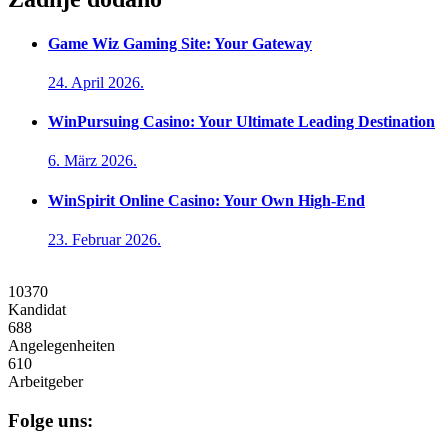
Game Wiz Gaming Site: Your Gateway
24. April 2026.
WinPursuing Casino: Your Ultimate Leading Destination
6. März 2026.
WinSpirit Online Casino: Your Own High-End
23. Februar 2026.
10370
Kandidat
688
Angelegenheiten
610
Arbeitgeber
Folge uns: