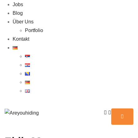
Jobs
Blog
Über Uns
Portfolio
Kontakt